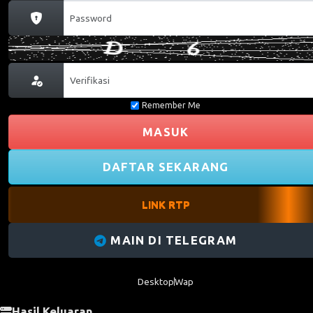
Remember Me
MASUK
DAFTAR SEKARANG
LINK RTP
MAIN DI TELEGRAM
Desktop
Wap
Hasil Keluaran