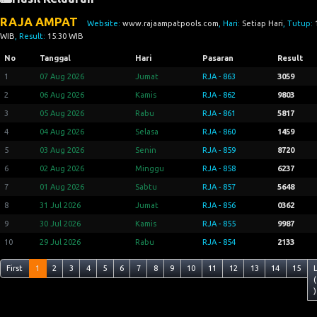
RAJA AMPAT
Website:
www.rajaampatpools.com
, Hari:
Setiap Hari
, Tutup:
WIB
, Result:
15:30 WIB
No
Tanggal
Hari
Pasaran
Result
1
07 Aug 2026
Jumat
RJA - 863
3059
2
06 Aug 2026
Kamis
RJA - 862
9803
3
05 Aug 2026
Rabu
RJA - 861
5817
4
04 Aug 2026
Selasa
RJA - 860
1459
5
03 Aug 2026
Senin
RJA - 859
8720
6
02 Aug 2026
Minggu
RJA - 858
6237
7
01 Aug 2026
Sabtu
RJA - 857
5648
8
31 Jul 2026
Jumat
RJA - 856
0362
9
30 Jul 2026
Kamis
RJA - 855
9987
10
29 Jul 2026
Rabu
RJA - 854
2133
First
1
2
3
4
5
6
7
8
9
10
11
12
13
14
15
(
)