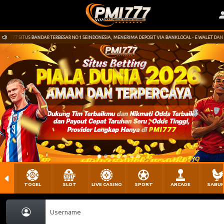
I777 SITUS BANDAR TERBESAR NO 1 SEINDONESIA, MENERIMA DEPOSIT VIA BANKLOCAL - E WALET DAN
TOGEL
SLOT
LIVE CASINO
SPORT
ARCADE
SABU