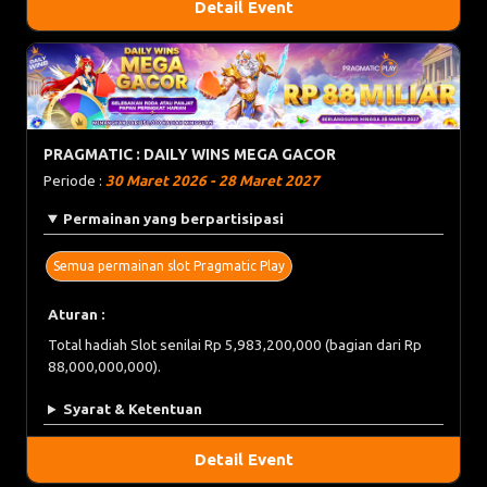
Detail Event
PRAGMATIC : DAILY WINS MEGA GACOR
Periode :
30 Maret 2026 - 28 Maret 2027
Permainan yang berpartisipasi
Semua permainan slot Pragmatic Play
Aturan :
Total hadiah Slot senilai Rp 5,983,200,000 (bagian dari Rp
88,000,000,000).
Syarat & Ketentuan
Detail Event