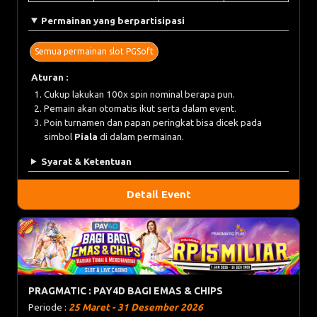
Permainan yang berpartisipasi
Semua permainan slot PGSoft
Aturan :
Cukup lakukan 100x spin nominal berapa pun.
Pemain akan otomatis ikut serta dalam event.
Poin turnamen dan papan peringkat bisa dicek pada
simbol
Piala
di dalam permainan.
Syarat & Ketentuan
Detail Event
PRAGMATIC : PAY4D BAGI EMAS & CHIPS
Periode :
25 Maret - 31 Desember 2026