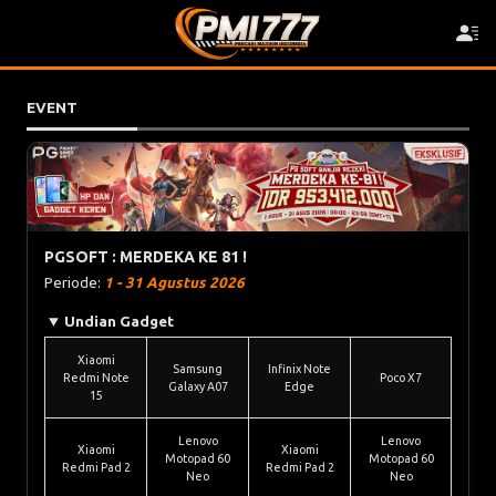
EVENT
PGSOFT : MERDEKA KE 81 !
Periode:
1 - 31 Agustus 2026
Undian Gadget
Xiaomi
Samsung
Infinix Note
Redmi Note
Poco X7
Galaxy A07
Edge
15
Lenovo
Lenovo
Xiaomi
Xiaomi
Motopad 60
Motopad 60
Redmi Pad 2
Redmi Pad 2
Neo
Neo