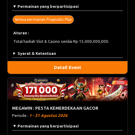
Permainan yang berpartisipasi
Semua permainan Pragmatic Play
Aturan :
Total hadiah Slot & Casino senilai Rp 15,000,000,000.
Syarat & Ketentuan
Detail Event
MEGAWIN : PESTA KEMERDEKAAN GACOR
Periode :
1 - 31 Agustus 2026
Permainan yang berpartisipasi