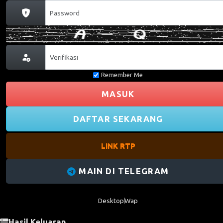
Remember Me
MASUK
DAFTAR SEKARANG
LINK RTP
MAIN DI TELEGRAM
Desktop
Wap
Hasil Keluaran