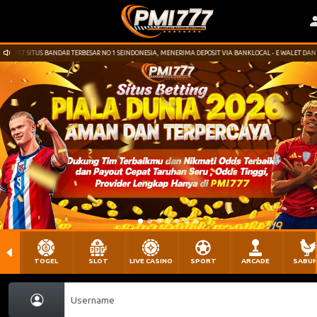
I777 SITUS BANDAR TERBESAR NO 1 SEINDONESIA, MENERIMA DEPOSIT VIA BANKLOCAL - E WALET DAN 
TOGEL
SLOT
LIVE CASINO
SPORT
ARCADE
SABU