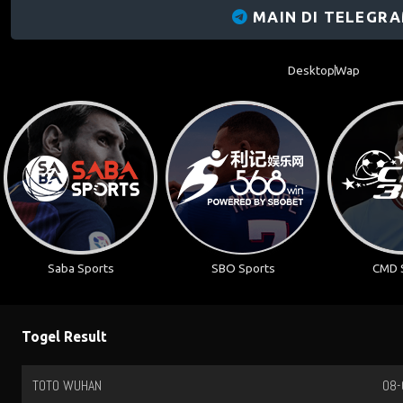
MAIN DI TELEGR
Desktop
Wap
Saba Sports
SBO Sports
CMD 
Togel Result
TOTO WUHAN
08-