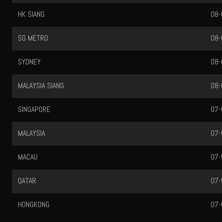
HK SIANG
08-
SG METRO
08-
SYDNEY
08-
MALAYSIA SIANG
08-
SINGAPORE
07-
MALAYSIA
07-
MACAU
07-
QATAR
07-
HONGKONG
07-