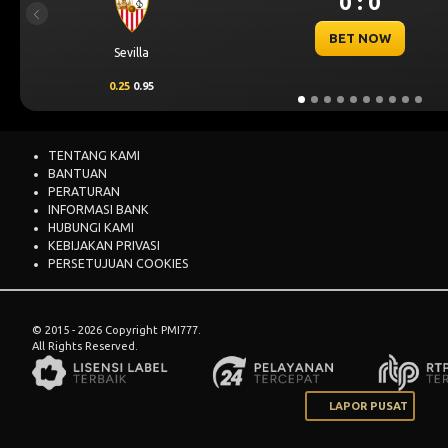
Previous
Rayo Vallecano
Alaves
-0.25
0.95
0.00
0.62
TENTANG KAMI
BANTUAN
PERATURAN
INFORMASI BANK
HUBUNGI KAMI
KEBIJAKAN PRIVASI
PERSETUJUAN COOKIES
© 2015 - 2026 Copyright PMI777.
All Rights Reserved.
LAPOR PUSAT