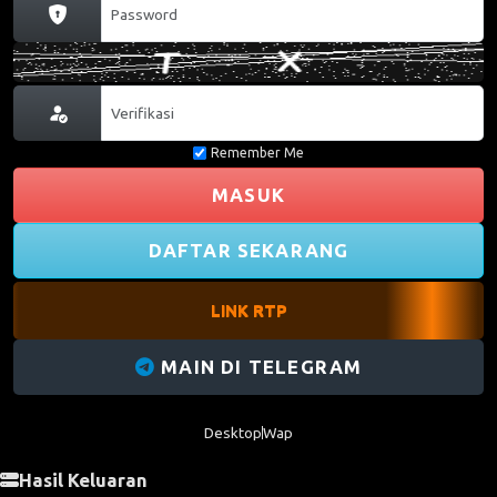
Remember Me
MASUK
DAFTAR SEKARANG
LINK RTP
MAIN DI TELEGRAM
Desktop
Wap
Hasil Keluaran