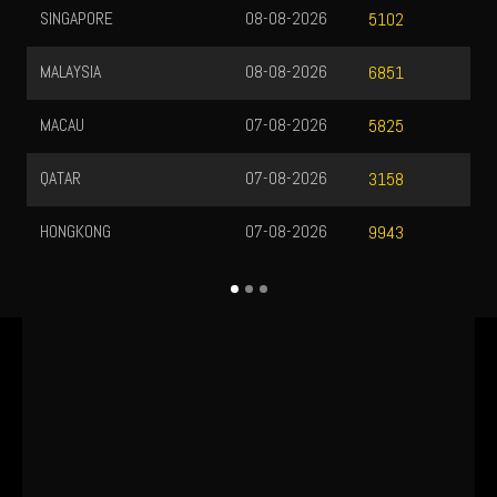
SINGAPORE
08-08-2026
5102
MALAYSIA
08-08-2026
6851
MACAU
07-08-2026
5825
QATAR
07-08-2026
3158
HONGKONG
07-08-2026
9943